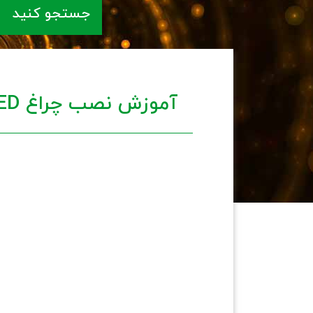
جستجو کنید
آموزش نصب چراغ LED خطی 40 وات