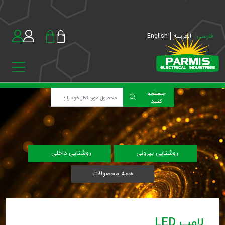
فارسی
العربیه
English
جستجو
کنید
روشنایی بیرونی
روشنایی داخلی
همه محصولات
لامپ LED