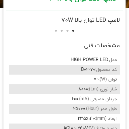
لامپ LED توان بالا 70W
مشخصات فنی
مدل:
HIGH POWER LED
کد محصول:
B02-70
توان (W):
70
شار نوری (Lm):
8000
جریان مصرفی (mA):
600
طول عمر (Hour):
25000
ابعاد (mm):
235x140
دامنه ولتاژ (V):
AC180-240V