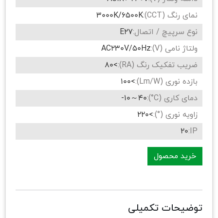
نمای رنگ (CCT):
3000K/6500K
نوع سرپیچ / اتصال:
E27
ولتاژ نامی (V):
AC230V/50Hz
ضریب تفکیک رنگ (RA):
>80
بازده نوری (Lm/W):
>100
دمای کاری (C°):
40～10-
زاویه نوری (°):
>220
20
IP:
خرید محصول
توضیحات تکمیلی