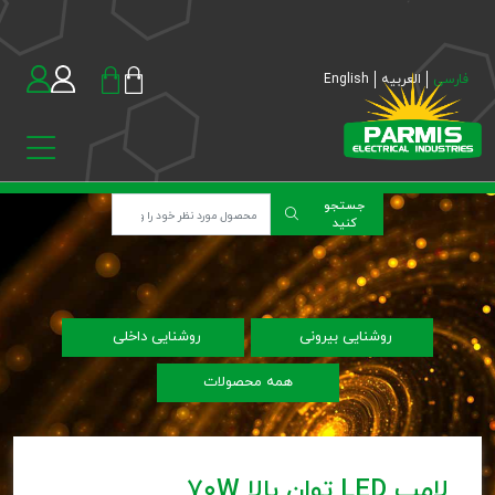
فارسی
العربیه
English
جستجو
کنید
روشنایی بیرونی
روشنایی داخلی
همه محصولات
لامپ LED توان بالا 70W