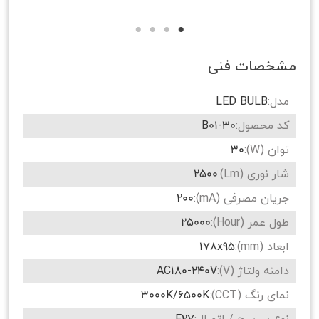
مشخصات فنی
مدل:
LED BULB
کد محصول:
B01-30
توان (W):
30
شار نوری (Lm):
2500
جریان مصرفی (mA):
200
طول عمر (Hour):
25000
ابعاد (mm):
178x95
دامنه ولتاژ (V):
AC180-240V
نمای رنگ (CCT):
3000K/6500K