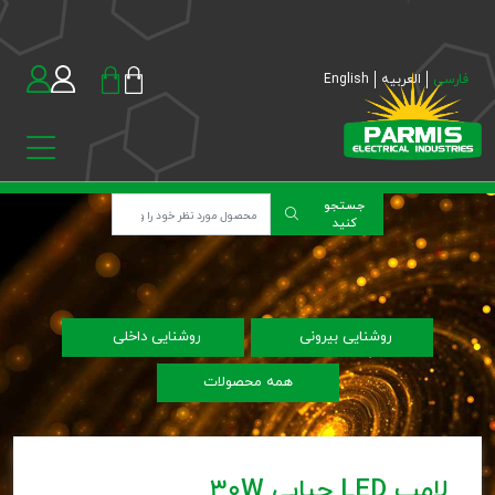
فارسی
العربیه
English
جستجو
کنید
روشنایی بیرونی
روشنایی داخلی
همه محصولات
لامپ LED حبابی 30W