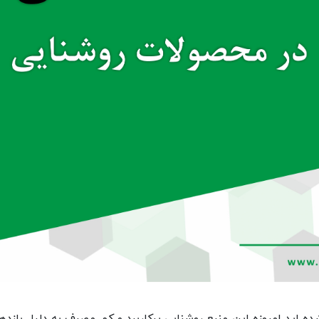
با نام لامپ های LED آشنا شده اید امروزه این منبع روشنایی پرکاربرد و کم مصرف به 