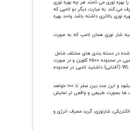
 بهره نوری می نامند. هر چه بهره نوری
ف می کند. به عبارت دیگر دو لامپی که
 نوری بالاتری داشته باشد. واحد بهره
یه شار نوری همان لامپ که به صورت
 طبق مقادیر تعریف شده در دسته بندی های مختلف شامل
مهتابی، آفتابی و یخی قرار می گیرد. در صورتی که نیاز به منبع نور مهتابی DL (سفید سرد) داشتید باید لامپی در محدوده 6500 کلوین و در صورت
نیاز منبع نور یخی CL (سفید گرم) داشتید لامپی در محدوده 4000 کلوین و در صورت نیاز به منبع نور گرم WL (آفتابی) داشتید لامپی در محدوده
نشان دهنده میزان نور ساطع شده لامپ LED است که یا واحد RA نشان داده میشود و این عدد بین صفر تا 100 خواهد
م بهتر می باشد و رنگ ها بصورت طبیعی و واقعی تر نمایش
لکتریکی، شارنوری، گرید مصرف انرژی و