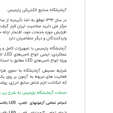
آزمایشگاه صنایع الکتریکی پارمیس
افزایش حوزه خدمات خود، افتخار ارائه خ
واردکنندگان و دیگر متقاضیان دارد.
آزمایشگاه پارمیس با تجهیزات کامل و 
عملک
ویژه انواع لامپ‌های LED مطابق با استانداردهای ملی به شماره های 20422، 14434، 5211، 5212، 7341 می باشد.
شرایط محیطی آزمایشگاه به نحوی طراح
فعالیت های مربوط به آزمون بر روی یک
که امکانات لازم شامل منابع انرژی، روشنا
خدمات آزمایشگاه پارمیس به شرح زیر م
انجام تمامی آزمونهای لامپ LED بالاست سرخود الزامات عملکردی مطابق با استاندارد های 20422
انجام تمامی آزمونهای لامپ LED بالاست سرخود الزامات ایمنی مطابق با استاندارد های 14434