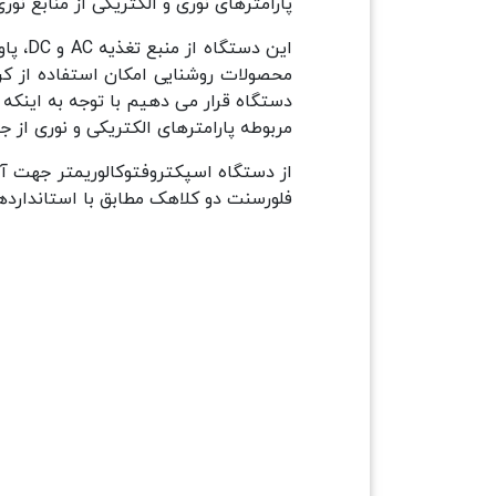
پارامترهای نوری و الکتریکی از منابع نوری غیر جهت دار مثل 
این د
مربوطه پارامترهای الکتریکی و نوری از جمله: توان، ولتا
از دستگاه اسپکتروفتوکالوریمتر جهت آ
فلورسنت دو کلاهک مطابق با استاندارد