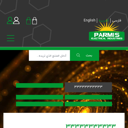
فارسی
العربیه
English
بحث
33333333333
33333333333